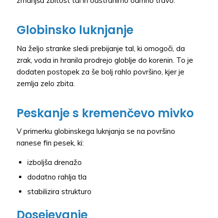
zmanjša zbitost tal in odstranimo odmrlo travo.
Globinsko luknjanje
Na željo stranke sledi prebijanje tal, ki omogoči, da
zrak, voda in hranila prodrejo globlje do korenin. To je
dodaten postopek za še bolj rahlo površino, kjer je
zemlja zelo zbita.
Peskanje s kremenčevo mivko
V primerku globinskega luknjanja se na površino
nanese fin pesek, ki:
izboljša drenažo
dodatno rahlja tla
stabilizira strukturo
Dosejevanje