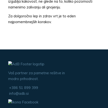
izgublja kakovost, ne glede na to, koliko pozornosti
namenimo zalivanju ali gnojenju.
Za dolgoročno lep in zdrav vrt je to eden
najpomembnejših korakov.
Vaš partner za pametne rešitve in
modro prihodnost.
+386 51 899 399
info@adb.si