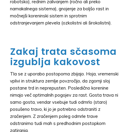
robotsko), rednim zalivanjem (ročno ali preko
namakalnega sistema), gnojenje za boljšo rast in
močnejši koreninski sistem in sprotnim
odstranjevanjem plevela (ozkolistni ali širokolistni).
Zakaj trata sčasoma
izgublja kakovost
Tla se z uporabo postopoma zbijajo. Hoja, vremenski
vplivi in struktura zemlje povzročijo, da zgornji sloj
postane trd in neprepusten. Posledično korenine
nimajo več optimalnih pogojev za rast. Gosta trava ni
samo gosta, vendar vsebuje tudi odmrlo (staro)
posušeno travo, ki jo je potrebno odstraniti z
zračenjem. Z zračenjem poleg odmrle trave
odstranimo tudi mah s predhodnim postopkom
zatiranja.