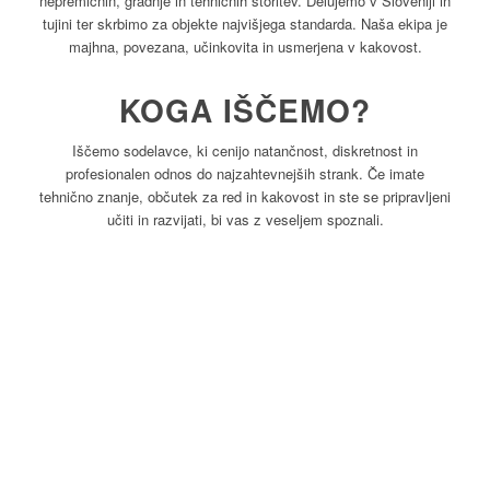
nepremičnin, gradnje in tehničnih storitev. Delujemo v Sloveniji in
tujini ter skrbimo za objekte najvišjega standarda. Naša ekipa je
majhna, povezana, učinkovita in usmerjena v kakovost.
KOGA IŠČEMO?
Iščemo sodelavce, ki cenijo natančnost, diskretnost in
profesionalen odnos do najzahtevnejših strank. Če imate
tehnično znanje, občutek za red in kakovost in ste se pripravljeni
učiti in razvijati, bi vas z veseljem spoznali.