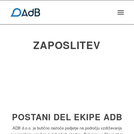
ZAPOSLITEV
POSTANI DEL EKIPE ADB
ADB d.o.o. je butično rastoče podjetje na področju vzdrževanja