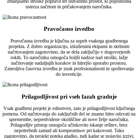
zmanjšamo stroške popravil ter ustvarimo prostor, ki popolnoma
ustreza načrtom in pričakovanjem naročnika.
Pravočasno izvedbo
Pravočasna izvedba je ključna za uspeh vsakega gradbenega
projekta. Z dobro organizacijo, izkušenimi ekipami in skrbnim
načrtovanjem zagotovimo, da se dela zaključijo v dogovorjenih
rokih. To naročniku omogoča boljši nadzor nad stroški, lažje
načrtovanje nadaljnjih korakov in hitrejšo uporabo prostora.
Zanesljiva časovna izvedba je znak profesionalnosti in spoštovanja
do investicije.
Prilagodljivost pri vseh fazah gradnje
Vsak gradbeni projekt je edinstven, zato je prilagodljivost ključnega
pomena. Od načrtovanja do zaključnih del se znamo hitro odzvati na
spremembe, nepredvidene okoliščine ali nove želje naročnika.
Prilagodljiv pristop omogoča učinkovito iskanje rešitev, brez
nepotrebnih zamud ali kompromisov pri kakovosti. Tako
zagotovimo, da projekt poteka gladko, tudi kadar se pojavijo izzivi.