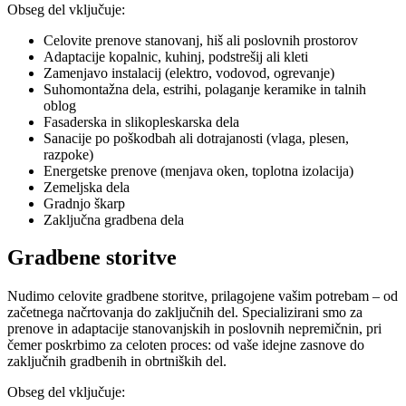
Obseg del vključuje:
Celovite prenove stanovanj, hiš ali poslovnih prostorov
Adaptacije kopalnic, kuhinj, podstrešij ali kleti
Zamenjavo instalacij (elektro, vodovod, ogrevanje)
Suhomontažna dela, estrihi, polaganje keramike in talnih
oblog
Fasaderska in slikopleskarska dela
Sanacije po poškodbah ali dotrajanosti (vlaga, plesen,
razpoke)
Energetske prenove (menjava oken, toplotna izolacija)
Zemeljska dela
Gradnjo škarp
Zaključna gradbena dela
Gradbene storitve
Nudimo celovite gradbene storitve, prilagojene vašim potrebam – od
začetnega načrtovanja do zaključnih del. Specializirani smo za
prenove in adaptacije stanovanjskih in poslovnih nepremičnin, pri
čemer poskrbimo za celoten proces: od vaše idejne zasnove do
zaključnih gradbenih in obrtniških del.
Obseg del vključuje: