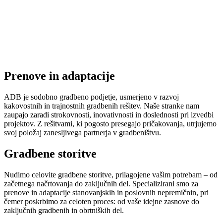
Prenove in adaptacije
ADB je sodobno gradbeno podjetje, usmerjeno v razvoj
kakovostnih in trajnostnih gradbenih rešitev. Naše stranke nam
zaupajo zaradi strokovnosti, inovativnosti in doslednosti pri izvedbi
projektov. Z rešitvami, ki pogosto presegajo pričakovanja, utrjujemo
svoj položaj zanesljivega partnerja v gradbeništvu.
Gradbene storitve
Nudimo celovite gradbene storitve, prilagojene vašim potrebam – od
začetnega načrtovanja do zaključnih del. Specializirani smo za
prenove in adaptacije stanovanjskih in poslovnih nepremičnin, pri
čemer poskrbimo za celoten proces: od vaše idejne zasnove do
zaključnih gradbenih in obrtniških del.