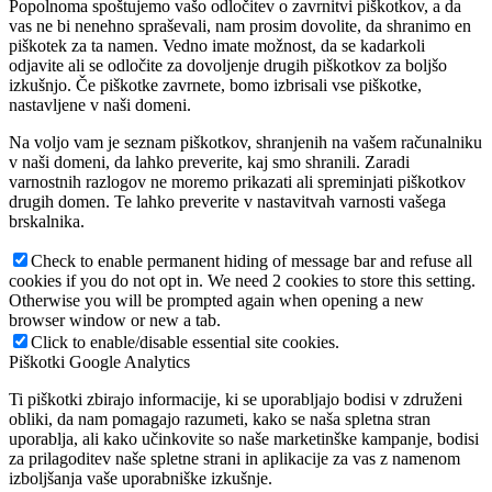
Popolnoma spoštujemo vašo odločitev o zavrnitvi piškotkov, a da
vas ne bi nenehno spraševali, nam prosim dovolite, da shranimo en
piškotek za ta namen. Vedno imate možnost, da se kadarkoli
odjavite ali se odločite za dovoljenje drugih piškotkov za boljšo
izkušnjo. Če piškotke zavrnete, bomo izbrisali vse piškotke,
nastavljene v naši domeni.
Na voljo vam je seznam piškotkov, shranjenih na vašem računalniku
v naši domeni, da lahko preverite, kaj smo shranili. Zaradi
varnostnih razlogov ne moremo prikazati ali spreminjati piškotkov
drugih domen. Te lahko preverite v nastavitvah varnosti vašega
brskalnika.
Check to enable permanent hiding of message bar and refuse all
cookies if you do not opt in. We need 2 cookies to store this setting.
Otherwise you will be prompted again when opening a new
browser window or new a tab.
Click to enable/disable essential site cookies.
Piškotki Google Analytics
Ti piškotki zbirajo informacije, ki se uporabljajo bodisi v združeni
obliki, da nam pomagajo razumeti, kako se naša spletna stran
uporablja, ali kako učinkovite so naše marketinške kampanje, bodisi
za prilagoditev naše spletne strani in aplikacije za vas z namenom
izboljšanja vaše uporabniške izkušnje.