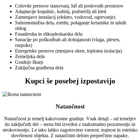
Celovite prenove stanovanj, hiš ali poslovnih prostorov
Adaptacije kopalnic, kuhinj, podstrešij ali kleti
Zamenjavo instalacij (elektro, vodovod, ogrevanje)
Suhomontažna dela, estrihi, polaganje keramike in talnih
oblog
Fasaderska in slikopleskarska dela
Sanacije po poškodbah ali dotrajanosti (vlaga, plesen,
razpoke)
Energetske prenove (menjava oken, toplotna izolacija)
Zemeljska dela
Gradnjo škarp
Zaključna gradbena dela
Kupci še posebej izpostavijo
Natančnost
Natančnost je temelj kakovostne gradnje. Vsak detajl – od temeljev
do zaključnih del – mora biti izveden z maksimalno pozornostjo in
strokovnostjo. Le tako lahko zagotovimo varnost, trajnost in estetsko
dovršenost objekta. Z natančnim delom preprečimo napake,