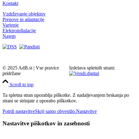
Kontakt
Vzdrževanje objektov
Prenove in adaptacije
Varjenje
Elektroinštalacije
Najem
© 2025 AdB.si | Vse pravice
Izdelava spletnih strani:
pridržane
Scroll to top
Ta spletna stran uporablja piškotke. Z nadaljevanjem brskanja po
strani se strinjate z uporabo piškotkov.
Potrdi nastavitve
Skrij samo obvestilo.
Nastavitve
Nastavitve piškotkov in zasebnosti