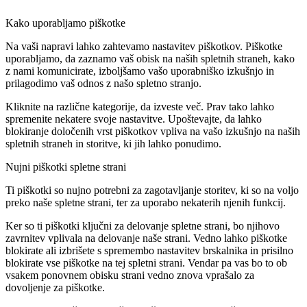
Kako uporabljamo piškotke
Na vaši napravi lahko zahtevamo nastavitev piškotkov. Piškotke
uporabljamo, da zaznamo vaš obisk na naših spletnih straneh, kako
z nami komunicirate, izboljšamo vašo uporabniško izkušnjo in
prilagodimo vaš odnos z našo spletno stranjo.
Kliknite na različne kategorije, da izveste več. Prav tako lahko
spremenite nekatere svoje nastavitve. Upoštevajte, da lahko
blokiranje določenih vrst piškotkov vpliva na vašo izkušnjo na naših
spletnih straneh in storitve, ki jih lahko ponudimo.
Nujni piškotki spletne strani
Ti piškotki so nujno potrebni za zagotavljanje storitev, ki so na voljo
preko naše spletne strani, ter za uporabo nekaterih njenih funkcij.
Ker so ti piškotki ključni za delovanje spletne strani, bo njihovo
zavrnitev vplivala na delovanje naše strani. Vedno lahko piškotke
blokirate ali izbrišete s spremembo nastavitev brskalnika in prisilno
blokirate vse piškotke na tej spletni strani. Vendar pa vas bo to ob
vsakem ponovnem obisku strani vedno znova vprašalo za
dovoljenje za piškotke.