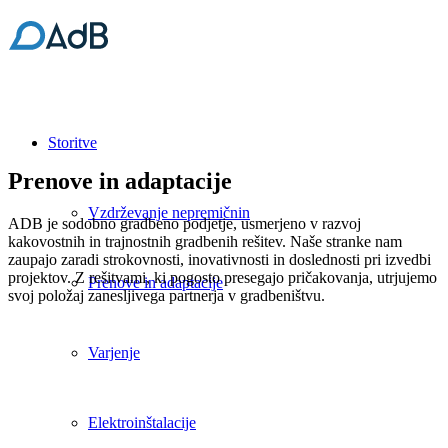
Storitve
Prenove in adaptacije
Vzdrževanje nepremičnin
ADB je sodobno gradbeno podjetje, usmerjeno v razvoj
kakovostnih in trajnostnih gradbenih rešitev. Naše stranke nam
zaupajo zaradi strokovnosti, inovativnosti in doslednosti pri izvedbi
projektov. Z rešitvami, ki pogosto presegajo pričakovanja, utrjujemo
Prenove in adaptacije
svoj položaj zanesljivega partnerja v gradbeništvu.
Varjenje
Elektroinštalacije